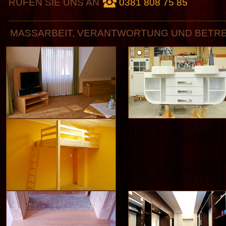
RUFEN SIE UNS AN
0381 808 75 85
MASSARBEIT, VERANTWORTUNG UND BETRE
EINBAUMÖBEL
BADMÖBEL
KINDERHOCHBETTEN IN
KIEFERMASSIVHOLZ