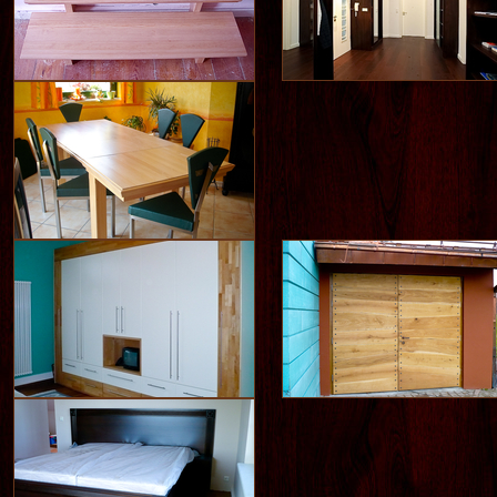
INNENTÜREN
FLURMÖBEL
EINZELMÖBEL
DACHSCHRÄGENSCHRÄNKE
EINBAU VON DESIGN-
HAUSTÜREN